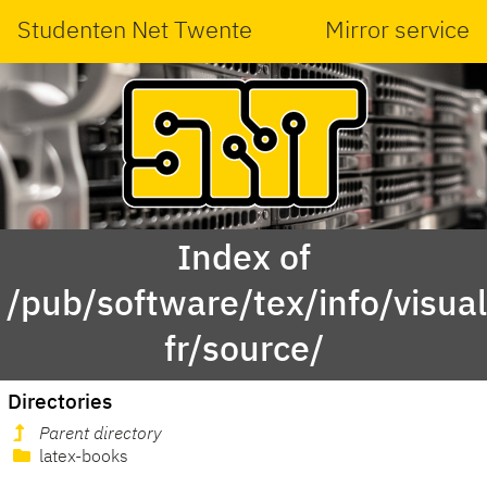
Studenten Net Twente
Mirror service
Index of
/pub/software/tex/info/visua
fr/source/
Directories
Parent directory
latex-books