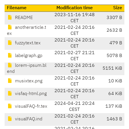
Filename
Modification time
Size
2023-11-16 19:48
README
3307 B
CET
anotherarticle.t
2021-02-24 20:16
2632 B
ex
CET
2021-02-24 20:16
fuzzytext.tex
479 B
CET
2021-02-27 21:21
labelgraph.gp
5078 B
CET
lorem-ipsum.bl
2021-02-24 20:16
5151 KiB
end
CET
2021-02-24 20:16
musixtex.png
10 KiB
CET
2021-02-24 20:16
visfaq-html.png
64 KiB
CET
2024-04-21 20:24
visualFAQ-fr.tex
137 KiB
CEST
2021-02-24 20:16
visualFAQ.ind
1463 B
CET