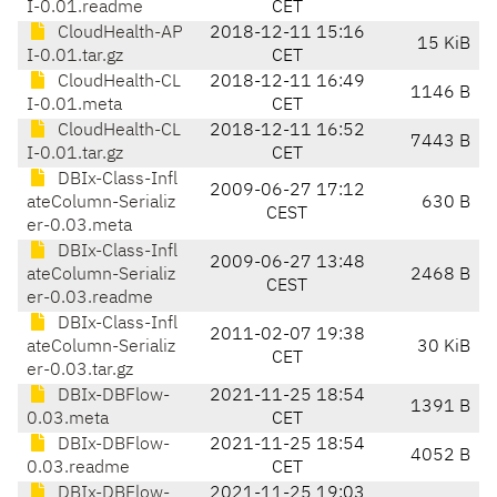
I-0.01.readme
CET
CloudHealth-AP
2018-12-11 15:16
15 KiB
I-0.01.tar.gz
CET
CloudHealth-CL
2018-12-11 16:49
1146 B
I-0.01.meta
CET
CloudHealth-CL
2018-12-11 16:52
7443 B
I-0.01.tar.gz
CET
DBIx-Class-Infl
2009-06-27 17:12
ateColumn-Serializ
630 B
CEST
er-0.03.meta
DBIx-Class-Infl
2009-06-27 13:48
ateColumn-Serializ
2468 B
CEST
er-0.03.readme
DBIx-Class-Infl
2011-02-07 19:38
ateColumn-Serializ
30 KiB
CET
er-0.03.tar.gz
DBIx-DBFlow-
2021-11-25 18:54
1391 B
0.03.meta
CET
DBIx-DBFlow-
2021-11-25 18:54
4052 B
0.03.readme
CET
DBIx-DBFlow-
2021-11-25 19:03