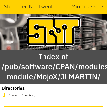
Studenten Net Twente
Mirror service
Index of
/pub/software/CPAN/modules
module/MojoX/JLMARTIN/
Directories
Parent directory