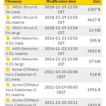
Filename
Modification time
Size
ARGV-Struct-0.
2018-11-29 12:55
1267 B
06.meta
CET
ARGV-Struct-0.
2018-11-29 12:55
4617 B
06.readme
CET
ARGV-Struct-0.
2018-11-29 13:04
12 KiB
06.tar.gz
CET
AWS-Networks-
2014-11-23 13:53
595 B
0.01.meta
CET
AWS-Networks-
2014-11-23 13:53
3033 B
0.01.readme
CET
AWS-Networks-
2014-11-23 13:58
17 KiB
0.01.tar.gz
CET
Acme-CPANAut
2011-10-20 20:08
hors-Catalonian-0.
518 B
CEST
01.meta
Acme-CPANAut
2011-10-19 00:45
hors-Catalonian-0.
1976 B
CEST
01.readme
Acme-CPANAut
2011-10-20 20:11
hors-Catalonian-0.
3470 B