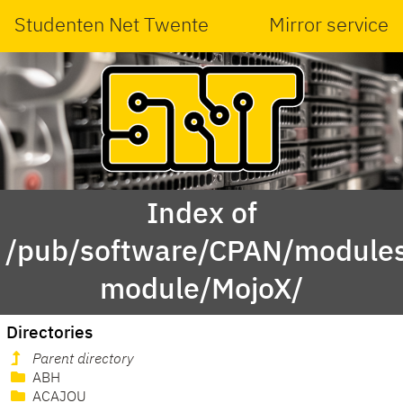
Studenten Net Twente
Mirror service
Index of
/pub/software/CPAN/modules
module/MojoX/
Directories
Parent directory
ABH
ACAJOU