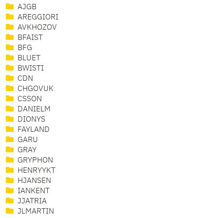
AJGB
AREGGIORI
AVKHOZOV
BFAIST
BFG
BLUET
BWISTI
CDN
CHGOVUK
CSSON
DANIELM
DIONYS
FAYLAND
GARU
GRAY
GRYPHON
HENRYYKT
HJANSEN
IANKENT
JJATRIA
JLMARTIN