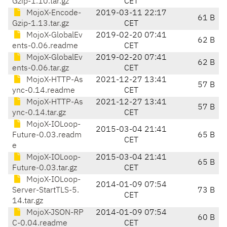
Gzip-1.10.tar.gz
CET
MojoX-Encode-
2019-03-11 22:17
61 B
Gzip-1.13.tar.gz
CET
MojoX-GlobalEv
2019-02-20 07:41
62 B
ents-0.06.readme
CET
MojoX-GlobalEv
2019-02-20 07:41
62 B
ents-0.06.tar.gz
CET
MojoX-HTTP-As
2021-12-27 13:41
57 B
ync-0.14.readme
CET
MojoX-HTTP-As
2021-12-27 13:41
57 B
ync-0.14.tar.gz
CET
MojoX-IOLoop-
2015-03-04 21:41
Future-0.03.readm
65 B
CET
e
MojoX-IOLoop-
2015-03-04 21:41
65 B
Future-0.03.tar.gz
CET
MojoX-IOLoop-
2014-01-09 07:54
Server-StartTLS-5.
73 B
CET
14.tar.gz
MojoX-JSON-RP
2014-01-09 07:54
60 B
C-0.04.readme
CET