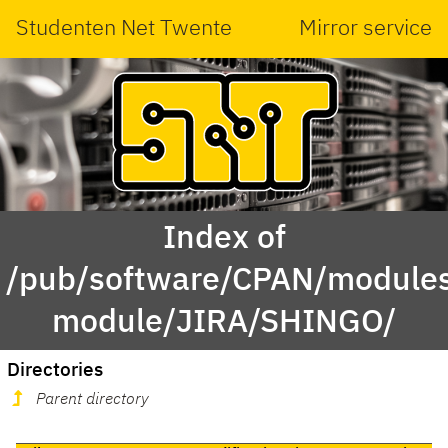
Studenten Net Twente
Mirror service
Index of
/pub/software/CPAN/modules
module/JIRA/SHINGO/
Directories
Parent directory