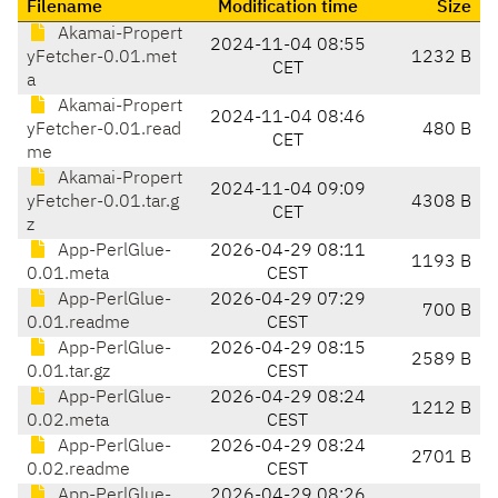
Filename
Modification time
Size
Akamai-Propert
2024-11-04 08:55
yFetcher-0.01.met
1232 B
CET
a
Akamai-Propert
2024-11-04 08:46
yFetcher-0.01.read
480 B
CET
me
Akamai-Propert
2024-11-04 09:09
yFetcher-0.01.tar.g
4308 B
CET
z
App-PerlGlue-
2026-04-29 08:11
1193 B
0.01.meta
CEST
App-PerlGlue-
2026-04-29 07:29
700 B
0.01.readme
CEST
App-PerlGlue-
2026-04-29 08:15
2589 B
0.01.tar.gz
CEST
App-PerlGlue-
2026-04-29 08:24
1212 B
0.02.meta
CEST
App-PerlGlue-
2026-04-29 08:24
2701 B
0.02.readme
CEST
App-PerlGlue-
2026-04-29 08:26