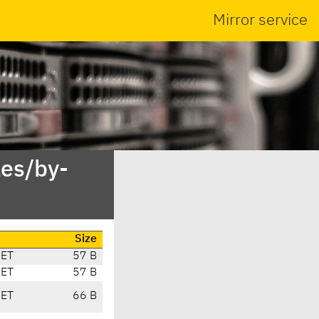
Mirror service
es/by-
Size
CET
57 B
CET
57 B
CET
66 B