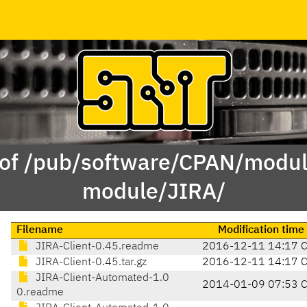
 of /pub/software/CPAN/modul
module/JIRA/
Filename
Modification time
JIRA-Client-0.45.readme
2016-12-11 14:17 
JIRA-Client-0.45.tar.gz
2016-12-11 14:17 
JIRA-Client-Automated-1.0
2014-01-09 07:53 
0.readme