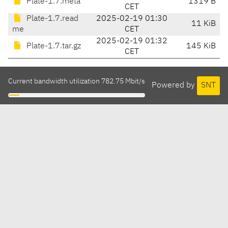
Plate-1.7.meta
1319 B
CET
Plate-1.7.read
2025-02-19 01:30
11 KiB
me
CET
2025-02-19 01:32
Plate-1.7.tar.gz
145 KiB
CET
Current bandwidth utilization 782.75 Mbit/s
Powered by
SNT