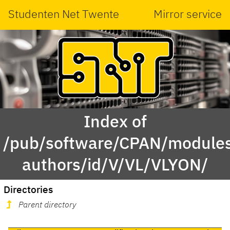
Studenten Net Twente
Mirror service
Index of
/pub/software/CPAN/modules
authors/id/V/VL/VLYON/
Directories
Parent directory