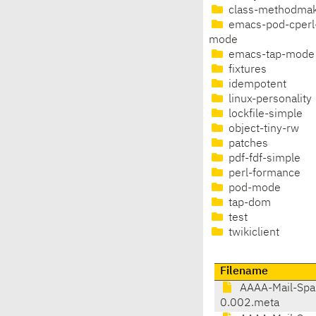
class-methodma
emacs-pod-cperl
mode
emacs-tap-mode
fixtures
idempotent
linux-personality
lockfile-simple
object-tiny-rw
patches
pdf-fdf-simple
perl-formance
pod-mode
tap-dom
test
twikiclient
Filename
AAAA-Mail-Spa
0.002.meta