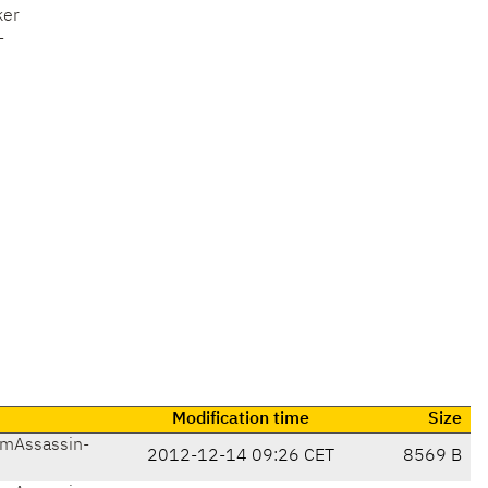
ker
-
Modification time
Size
mAssassin-
2012-12-14 09:26 CET
8569 B