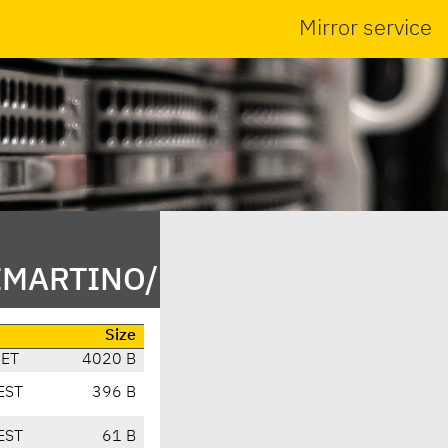
Mirror service
DIMARTINO/
Size
CET
4020 B
EST
396 B
EST
61 B