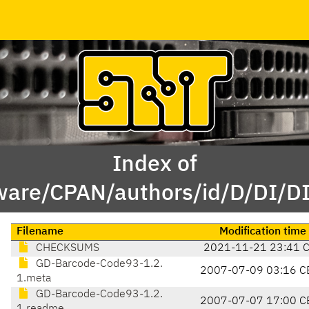
Index of
ware/CPAN/authors/id/D/DI/
Filename
Modification time
CHECKSUMS
2021-11-21 23:41 
GD-Barcode-Code93-1.2.
2007-07-09 03:16 C
1.meta
GD-Barcode-Code93-1.2.
2007-07-07 17:00 C