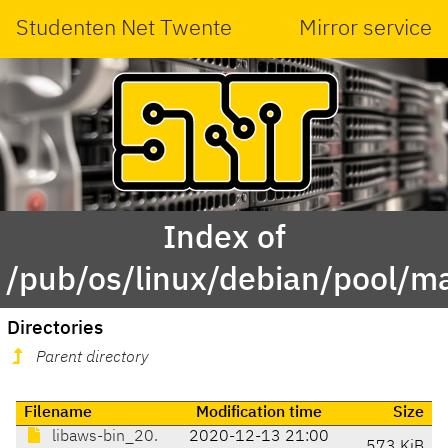
Studenten Net Twente
Mirror service
Index of
/pub/os/linux/debian/pool/ma
Directories
Parent directory
Filename
Modification time
Size
libaws-bin_20.
2020-12-13 21:00
573 KiB