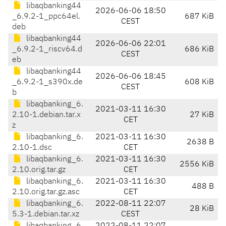
libaqbanking44
2026-06-06 18:50
_6.9.2-1_ppc64el.
687 KiB
CEST
deb
libaqbanking44
2026-06-06 22:01
_6.9.2-1_riscv64.d
686 KiB
CEST
eb
libaqbanking44
2026-06-06 18:45
_6.9.2-1_s390x.de
608 KiB
CEST
b
libaqbanking_6.
2021-03-11 16:30
2.10-1.debian.tar.x
27 KiB
CET
z
libaqbanking_6.
2021-03-11 16:30
2638 B
2.10-1.dsc
CET
libaqbanking_6.
2021-03-11 16:30
2556 KiB
2.10.orig.tar.gz
CET
libaqbanking_6.
2021-03-11 16:30
488 B
2.10.orig.tar.gz.asc
CET
libaqbanking_6.
2022-08-11 22:07
28 KiB
5.3-1.debian.tar.xz
CEST