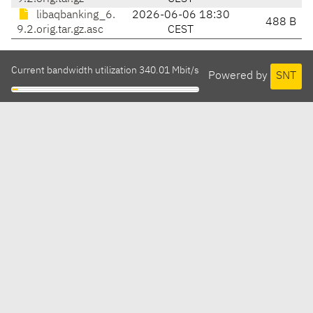
libaqbanking_6.
2026-06-06 18:30
488 B
9.2.orig.tar.gz.asc
CEST
Current bandwidth utilization 340.01 Mbit/s
Powered by
SNT