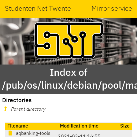
Studenten Net Twente
Mirror service
Index of
/pub/os/linux/debian/pool/ma
Directories
Parent directory
Filename
Modification time
Size
aqbanking-tools
2021-03-11 16:55