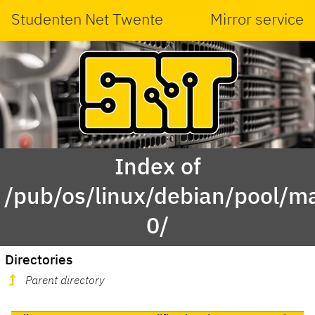
Studenten Net Twente
Mirror service
Index of
/pub/os/linux/debian/pool/ma
0/
Directories
Parent directory