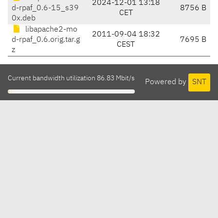
2024-12-01 13:18
d-rpaf_0.6-15_s39
8756 B
CET
0x.deb
libapache2-mo
2011-09-04 18:32
d-rpaf_0.6.orig.tar.g
7695 B
CEST
z
Current bandwidth utilization 86.83 Mbit/s
Powered by
SNT