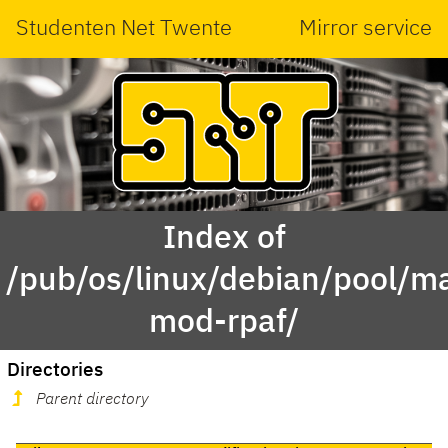
Studenten Net Twente
Mirror service
Index of
/pub/os/linux/debian/pool/ma
mod-rpaf/
Directories
Parent directory