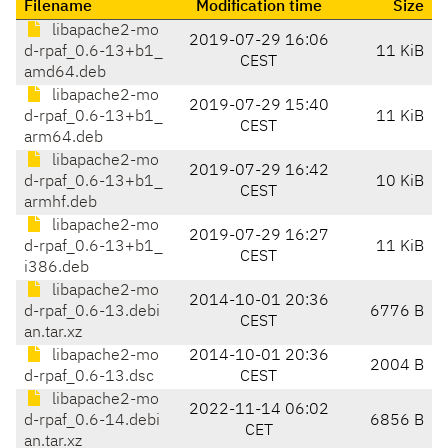
Filename
Modification time
Size
libapache2-mo
2019-07-29 16:06
d-rpaf_0.6-13+b1_
11 KiB
CEST
amd64.deb
libapache2-mo
2019-07-29 15:40
d-rpaf_0.6-13+b1_
11 KiB
CEST
arm64.deb
libapache2-mo
2019-07-29 16:42
d-rpaf_0.6-13+b1_
10 KiB
CEST
armhf.deb
libapache2-mo
2019-07-29 16:27
d-rpaf_0.6-13+b1_
11 KiB
CEST
i386.deb
libapache2-mo
2014-10-01 20:36
d-rpaf_0.6-13.debi
6776 B
CEST
an.tar.xz
libapache2-mo
2014-10-01 20:36
2004 B
d-rpaf_0.6-13.dsc
CEST
libapache2-mo
2022-11-14 06:02
d-rpaf_0.6-14.debi
6856 B
CET
an.tar.xz