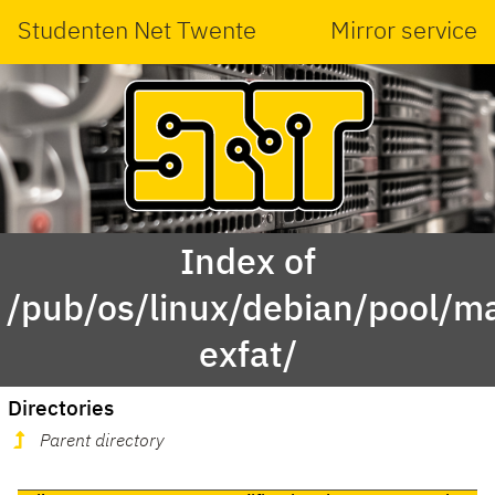
Studenten Net Twente
Mirror service
Index of
/pub/os/linux/debian/pool/ma
exfat/
Directories
Parent directory