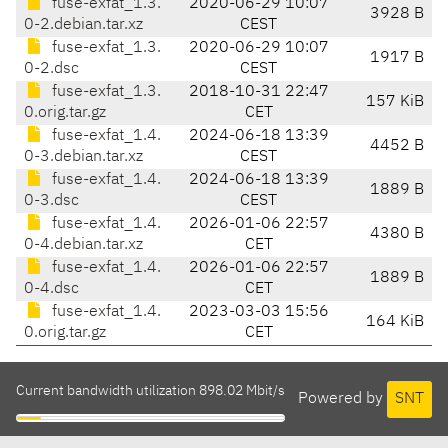
fuse-exfat_1.3.
2020-06-29 10:07
3928 B
0-2.debian.tar.xz
CEST
fuse-exfat_1.3.
2020-06-29 10:07
1917 B
0-2.dsc
CEST
fuse-exfat_1.3.
2018-10-31 22:47
157 KiB
0.orig.tar.gz
CET
fuse-exfat_1.4.
2024-06-18 13:39
4452 B
0-3.debian.tar.xz
CEST
fuse-exfat_1.4.
2024-06-18 13:39
1889 B
0-3.dsc
CEST
fuse-exfat_1.4.
2026-01-06 22:57
4380 B
0-4.debian.tar.xz
CET
fuse-exfat_1.4.
2026-01-06 22:57
1889 B
0-4.dsc
CET
fuse-exfat_1.4.
2023-03-03 15:56
164 KiB
0.orig.tar.gz
CET
Current bandwidth utilization 898.02 Mbit/s
Powered by
SNT