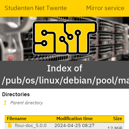
Studenten Net Twente
Mirror service
Index of
/pub/os/linux/debian/pool/mai
Directories
Parent directory
Filename
Modification time
Size
ftxui-doc_5.0.0
2024-04-25 08:27
12 MiB