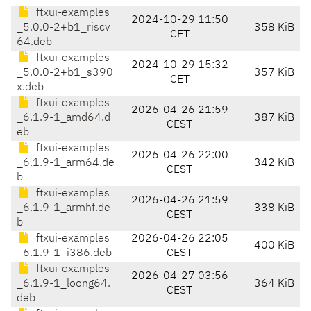
ftxui-examples
2024-10-29 11:50
_5.0.0-2+b1_riscv
358 KiB
CET
64.deb
ftxui-examples
2024-10-29 15:32
_5.0.0-2+b1_s390
357 KiB
CET
x.deb
ftxui-examples
2026-04-26 21:59
_6.1.9-1_amd64.d
387 KiB
CEST
eb
ftxui-examples
2026-04-26 22:00
_6.1.9-1_arm64.de
342 KiB
CEST
b
ftxui-examples
2026-04-26 21:59
_6.1.9-1_armhf.de
338 KiB
CEST
b
ftxui-examples
2026-04-26 22:05
400 KiB
_6.1.9-1_i386.deb
CEST
ftxui-examples
2026-04-27 03:56
_6.1.9-1_loong64.
364 KiB
CEST
deb