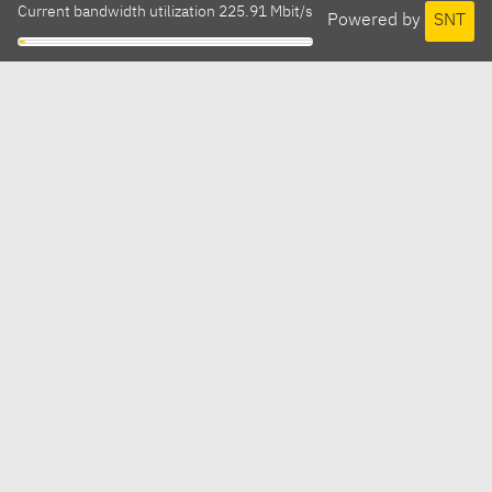
Current bandwidth utilization 225.91 Mbit/s
Powered by
SNT