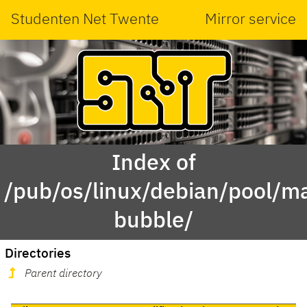
Studenten Net Twente
Mirror service
Index of
/pub/os/linux/debian/pool/ma
bubble/
Directories
Parent directory