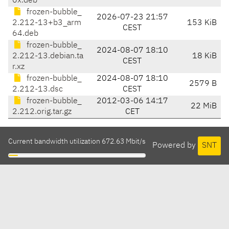
0x.deb
frozen-bubble_
2026-07-23 21:57
2.212-13+b3_arm
153 KiB
CEST
64.deb
frozen-bubble_
2024-08-07 18:10
2.212-13.debian.ta
18 KiB
CEST
r.xz
frozen-bubble_
2024-08-07 18:10
2579 B
2.212-13.dsc
CEST
frozen-bubble_
2012-03-06 14:17
22 MiB
2.212.orig.tar.gz
CET
Current bandwidth utilization 672.63 Mbit/s
Powered by
SNT