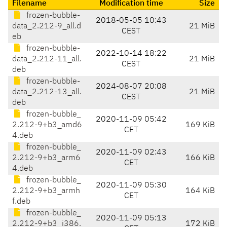
Filename
Modification time
Size
frozen-bubble-
2018-05-05 10:43
data_2.212-9_all.d
21 MiB
CEST
eb
frozen-bubble-
2022-10-14 18:22
data_2.212-11_all.
21 MiB
CEST
deb
frozen-bubble-
2024-08-07 20:08
data_2.212-13_all.
21 MiB
CEST
deb
frozen-bubble_
2020-11-09 05:42
2.212-9+b3_amd6
169 KiB
CET
4.deb
frozen-bubble_
2020-11-09 02:43
2.212-9+b3_arm6
166 KiB
CET
4.deb
frozen-bubble_
2020-11-09 05:30
2.212-9+b3_armh
164 KiB
CET
f.deb
frozen-bubble_
2020-11-09 05:13
2.212-9+b3_i386.
172 KiB