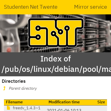
Studenten Net Twente
Mirror service
Index of
/pub/os/linux/debian/pool/ma
Directories
Parent directory
Filename
Modification time
Size
freedv_1.4.3~1
2021-01-06 10:13