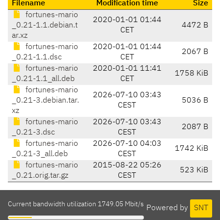
Filename
Modification time
Size
fortunes-mario
2020-01-01 01:44
_0.21-1.1.debian.t
4472 B
CET
ar.xz
fortunes-mario
2020-01-01 01:44
2067 B
_0.21-1.1.dsc
CET
fortunes-mario
2020-01-01 11:41
1758 KiB
_0.21-1.1_all.deb
CET
fortunes-mario
2026-07-10 03:43
_0.21-3.debian.tar.
5036 B
CEST
xz
fortunes-mario
2026-07-10 03:43
2087 B
_0.21-3.dsc
CEST
fortunes-mario
2026-07-10 04:03
1742 KiB
_0.21-3_all.deb
CEST
fortunes-mario
2015-08-22 05:26
523 KiB
_0.21.orig.tar.gz
CEST
Current bandwidth utilization 1749.05 Mbit/s
Powered by
SNT