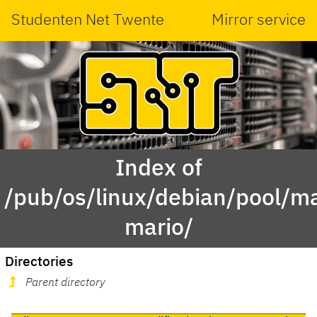
Studenten Net Twente
Mirror service
Index of
/pub/os/linux/debian/pool/ma
mario/
Directories
Parent directory