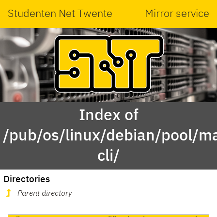
Studenten Net Twente
Mirror service
Index of
/pub/os/linux/debian/pool/ma
cli/
Directories
Parent directory