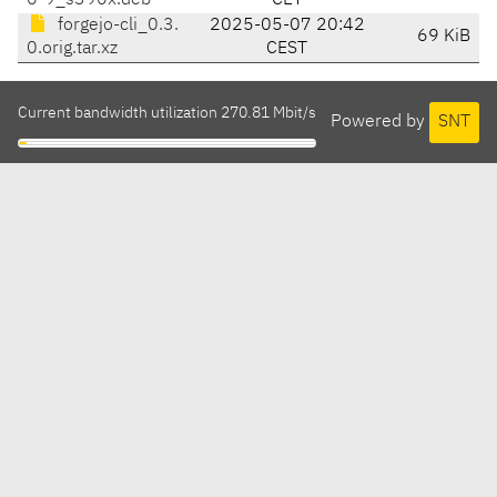
0-9_s390x.deb
CET
forgejo-cli_0.3.
2025-05-07 20:42
69 KiB
0.orig.tar.xz
CEST
Current bandwidth utilization 270.81 Mbit/s
Powered by
SNT