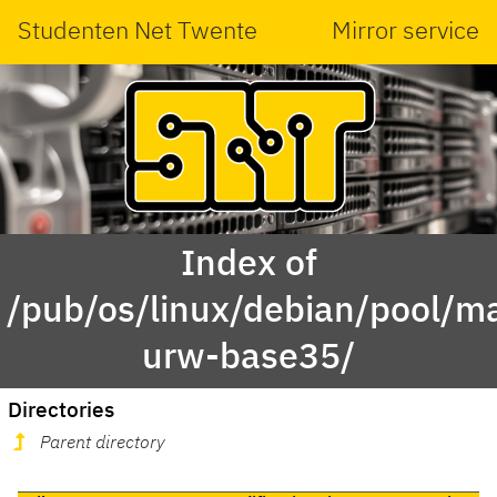
Studenten Net Twente
Mirror service
Index of
/pub/os/linux/debian/pool/ma
urw-base35/
Directories
Parent directory