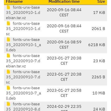
Filename
Modification time
Size
fonts-urw-base
2020-09-16 08:44
35_20200910-1.d
17 KiB
CEST
ebian.tar.xz
fonts-urw-base
2020-09-16 08:44
35_20200910-1.d
2061 B
CEST
sc
fonts-urw-base
2020-09-16 08:59
35_20200910-1_a
6218 KiB
CEST
ll.deb
fonts-urw-base
2023-01-27 20:38
35_20200910-7.d
23 KiB
CET
ebian.tar.xz
fonts-urw-base
2023-01-27 20:38
35_20200910-7.d
2265 B
CET
sc
fonts-urw-base
2023-01-27 20:58
35_20200910-7_a
10 MiB
CET
ll.deb
fonts-urw-base
2024-02-29 22:35
35_20200910-8.d
24 KiB