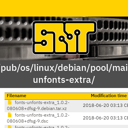
/pub/os/linux/debian/pool/mai
unfonts-extra/
Filename
Modification time
fonts-unfonts-extra_1.0.2-
2018-06-20 03:13 C
080608+dfsg-9.debian.tar.xz
fonts-unfonts-extra_1.0.2-
2018-06-20 03:13 C
080608+dfsg-9.dsc