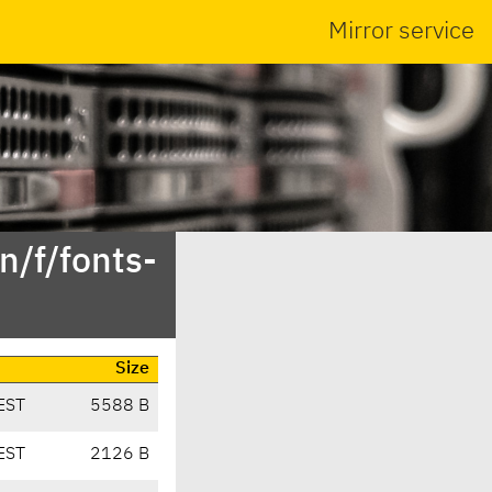
Mirror service
n/f/fonts-
Size
EST
5588 B
EST
2126 B