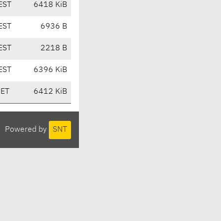
EST
6418 KiB
EST
6936 B
EST
2218 B
EST
6396 KiB
CET
6412 KiB
Powered by
SNT