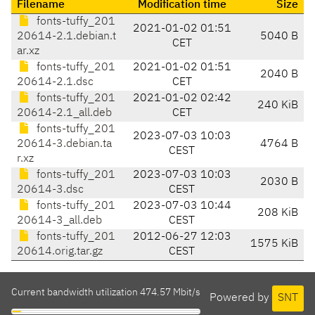
Filename
Modification time
Size
fonts-tuffy_201
2021-01-02 01:51
20614-2.1.debian.t
5040 B
CET
ar.xz
fonts-tuffy_201
2021-01-02 01:51
2040 B
20614-2.1.dsc
CET
fonts-tuffy_201
2021-01-02 02:42
240 KiB
20614-2.1_all.deb
CET
fonts-tuffy_201
2023-07-03 10:03
20614-3.debian.ta
4764 B
CEST
r.xz
fonts-tuffy_201
2023-07-03 10:03
2030 B
20614-3.dsc
CEST
fonts-tuffy_201
2023-07-03 10:44
208 KiB
20614-3_all.deb
CEST
fonts-tuffy_201
2012-06-27 12:03
1575 KiB
20614.orig.tar.gz
CEST
Current bandwidth utilization 474.57 Mbit/s
Powered by
SNT