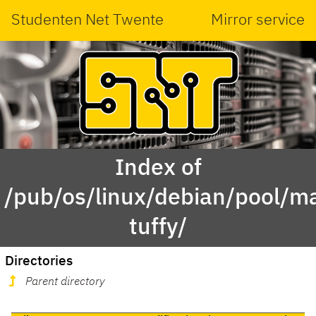
Studenten Net Twente
Mirror service
Index of
/pub/os/linux/debian/pool/ma
tuffy/
Directories
Parent directory