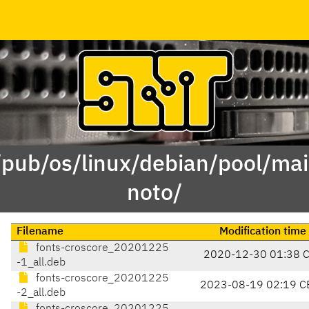
/pub/os/linux/debian/pool/mai
noto/
Filename
Modification time
fonts-croscore_20201225
2020-12-30 01:38 
-1_all.deb
fonts-croscore_20201225
2023-08-19 02:19 C
-2_all.deb