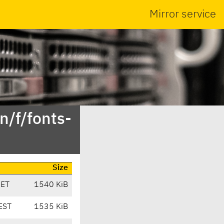
Mirror service
n/f/fonts-
Size
CET
1540 KiB
EST
1535 KiB