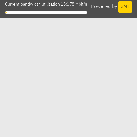
Current bandwidth utilization 186.78 Mbit/s
Powered by
SNT