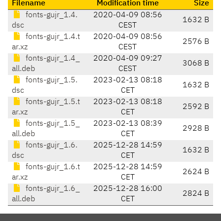
Filename
Modification time
Size
fonts-gujr_1.4.
2020-04-09 08:56
1632 B
dsc
CEST
fonts-gujr_1.4.t
2020-04-09 08:56
2576 B
ar.xz
CEST
fonts-gujr_1.4_
2020-04-09 09:27
3068 B
all.deb
CEST
fonts-gujr_1.5.
2023-02-13 08:18
1632 B
dsc
CET
fonts-gujr_1.5.t
2023-02-13 08:18
2592 B
ar.xz
CET
fonts-gujr_1.5_
2023-02-13 08:39
2928 B
all.deb
CET
fonts-gujr_1.6.
2025-12-28 14:59
1632 B
dsc
CET
fonts-gujr_1.6.t
2025-12-28 14:59
2624 B
ar.xz
CET
fonts-gujr_1.6_
2025-12-28 16:00
2824 B
all.deb
CET