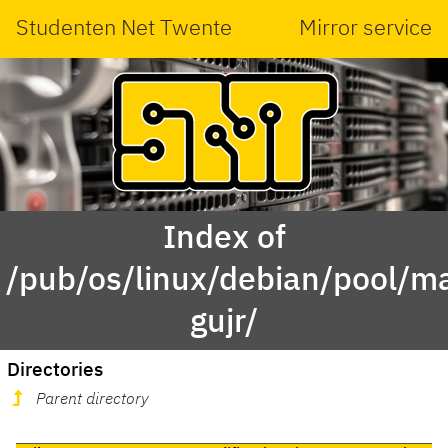
Studenten Net Twente
Mirror service
Index of
/pub/os/linux/debian/pool/ma
gujr/
Directories
Parent directory