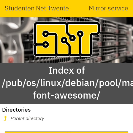
Studenten Net Twente
Mirror service
Index of
/pub/os/linux/debian/pool/ma
font-awesome/
Directories
Parent directory