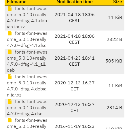
Filename
Modification time
Size
fonts-font-awes
ome_5.0.10+really
2021-04-18 18:06
11 KiB
4.7.0~dfsg-4.1.deb
CEST
ian.tar.xz
fonts-font-awes
2021-04-18 18:06
ome_5.0.10+really
2322 B
CEST
4.7.0~dfsg-4.1.dsc
fonts-font-awes
ome_5.0.10+really
2021-04-23 18:41
505 KiB
4.7.0~dfsg-4.1_all.
CEST
deb
fonts-font-awes
ome_5.0.10+really
2020-12-13 16:37
11 KiB
4.7.0~dfsg-4.debia
CET
n.tar.xz
fonts-font-awes
2020-12-13 16:37
ome_5.0.10+really
2314 B
CET
4.7.0~dfsg-4.dsc
fonts-font-awes
ome_5.0.10+really
2016-11-19 16:23