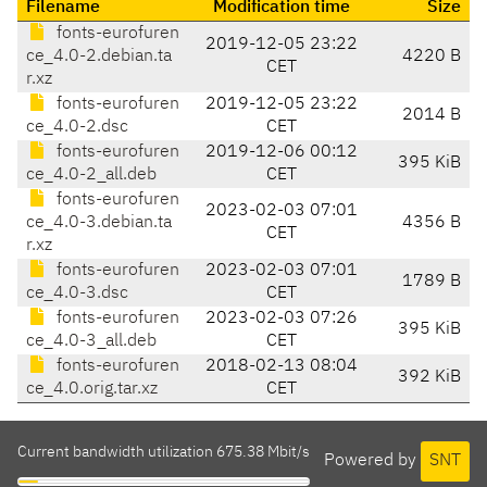
Filename
Modification time
Size
fonts-eurofuren
2019-12-05 23:22
ce_4.0-2.debian.ta
4220 B
CET
r.xz
fonts-eurofuren
2019-12-05 23:22
2014 B
ce_4.0-2.dsc
CET
fonts-eurofuren
2019-12-06 00:12
395 KiB
ce_4.0-2_all.deb
CET
fonts-eurofuren
2023-02-03 07:01
ce_4.0-3.debian.ta
4356 B
CET
r.xz
fonts-eurofuren
2023-02-03 07:01
1789 B
ce_4.0-3.dsc
CET
fonts-eurofuren
2023-02-03 07:26
395 KiB
ce_4.0-3_all.deb
CET
fonts-eurofuren
2018-02-13 08:04
392 KiB
ce_4.0.orig.tar.xz
CET
Current bandwidth utilization 675.38 Mbit/s
Powered by
SNT