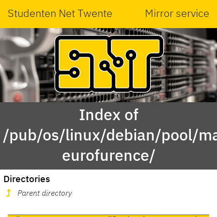
Studenten Net Twente
Mirror service
Index of
/pub/os/linux/debian/pool/ma
eurofurence/
Directories
Parent directory