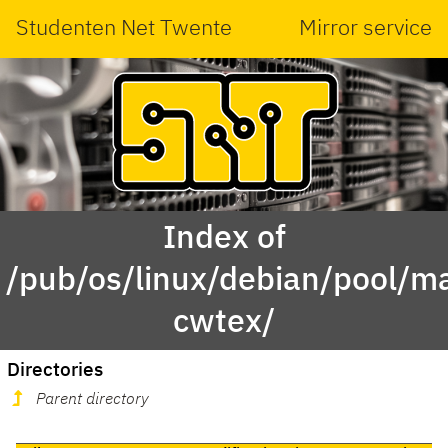
Studenten Net Twente
Mirror service
Index of
/pub/os/linux/debian/pool/ma
cwtex/
Directories
Parent directory