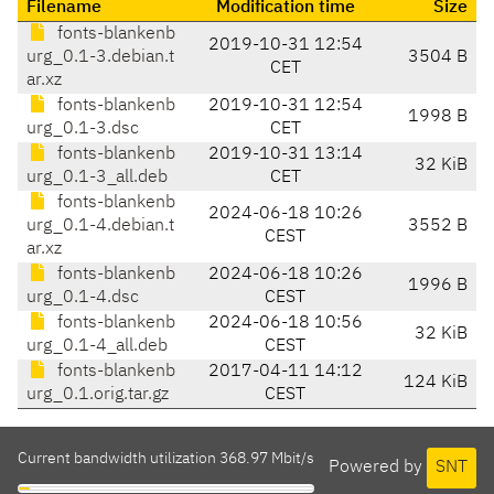
Filename
Modification time
Size
fonts-blankenb
2019-10-31 12:54
urg_0.1-3.debian.t
3504 B
CET
ar.xz
fonts-blankenb
2019-10-31 12:54
1998 B
urg_0.1-3.dsc
CET
fonts-blankenb
2019-10-31 13:14
32 KiB
urg_0.1-3_all.deb
CET
fonts-blankenb
2024-06-18 10:26
urg_0.1-4.debian.t
3552 B
CEST
ar.xz
fonts-blankenb
2024-06-18 10:26
1996 B
urg_0.1-4.dsc
CEST
fonts-blankenb
2024-06-18 10:56
32 KiB
urg_0.1-4_all.deb
CEST
fonts-blankenb
2017-04-11 14:12
124 KiB
urg_0.1.orig.tar.gz
CEST
Current bandwidth utilization 368.97 Mbit/s
Powered by
SNT