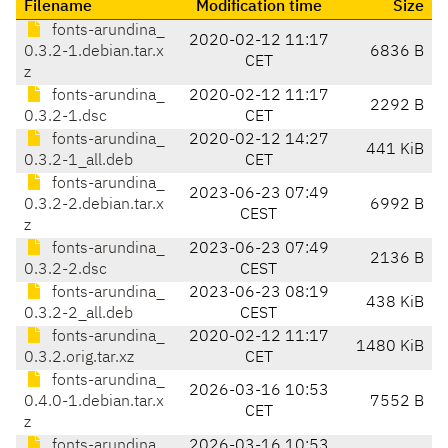
Filename
Modification time
Size
fonts-arundina_
2020-02-12 11:17
0.3.2-1.debian.tar.x
6836 B
CET
z
fonts-arundina_
2020-02-12 11:17
2292 B
0.3.2-1.dsc
CET
fonts-arundina_
2020-02-12 14:27
441 KiB
0.3.2-1_all.deb
CET
fonts-arundina_
2023-06-23 07:49
0.3.2-2.debian.tar.x
6992 B
CEST
z
fonts-arundina_
2023-06-23 07:49
2136 B
0.3.2-2.dsc
CEST
fonts-arundina_
2023-06-23 08:19
438 KiB
0.3.2-2_all.deb
CEST
fonts-arundina_
2020-02-12 11:17
1480 KiB
0.3.2.orig.tar.xz
CET
fonts-arundina_
2026-03-16 10:53
0.4.0-1.debian.tar.x
7552 B
CET
z
fonts-arundina_
2026-03-16 10:53