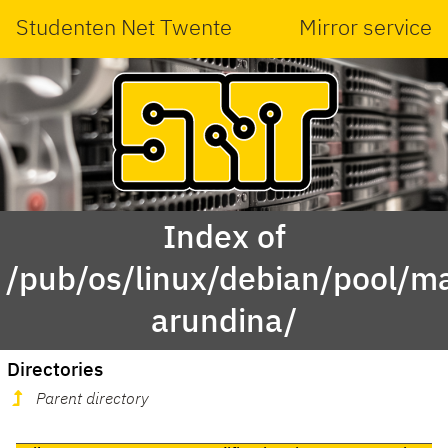
Studenten Net Twente
Mirror service
Index of
/pub/os/linux/debian/pool/ma
arundina/
Directories
Parent directory