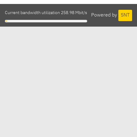
Current bandwidth utilization 258.98 Mbit/s
Powered by
SNT