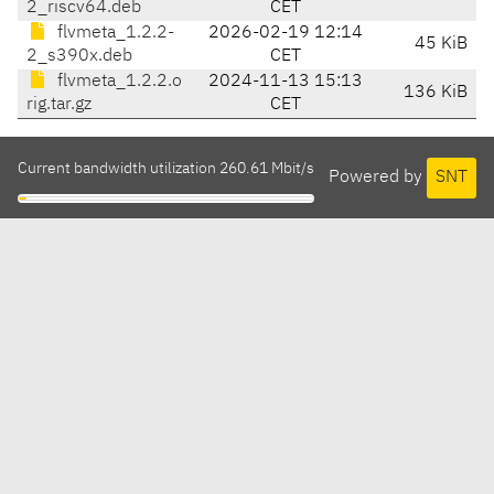
2_riscv64.deb
CET
flvmeta_1.2.2-
2026-02-19 12:14
45 KiB
2_s390x.deb
CET
flvmeta_1.2.2.o
2024-11-13 15:13
136 KiB
rig.tar.gz
CET
Current bandwidth utilization 260.61 Mbit/s
Powered by
SNT