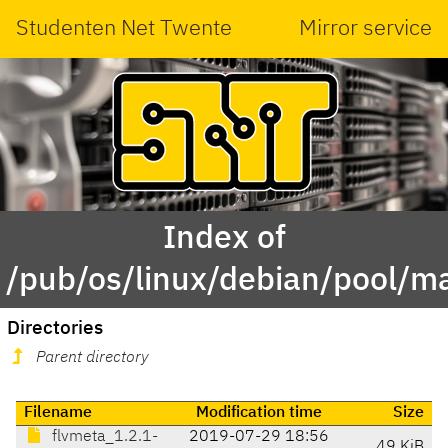
Studenten Net Twente
Mirror service
Index of
/pub/os/linux/debian/pool/ma
Directories
Parent directory
Filename
Modification time
Size
flvmeta_1.2.1-
2019-07-29 18:56
49 KiB