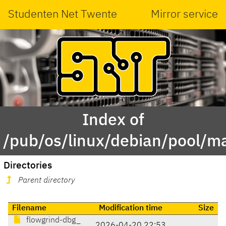
Studenten Net Twente
Mirror service
Index of
/pub/os/linux/debian/pool/ma
Directories
Parent directory
Filename
Modification time
Size
flowgrind-dbg_
2026-04-20 22:53