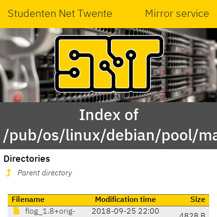
Studenten Net Twente
Mirror service
Index of
/pub/os/linux/debian/pool/ma
Directories
Parent directory
Filename
Modification time
Size
flog_1.8+orig-
2018-09-25 22:00
4828 B