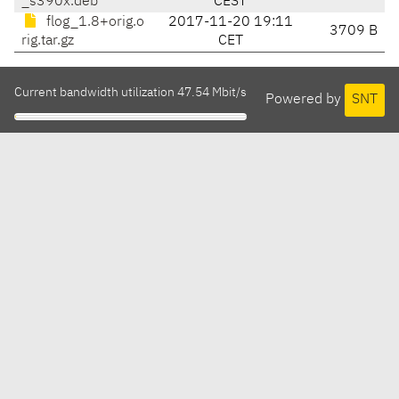
_s390x.deb
CEST
flog_1.8+orig.o
2017-11-20 19:11
3709 B
rig.tar.gz
CET
Current bandwidth utilization 47.54 Mbit/s
Powered by
SNT