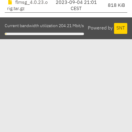
flmsg_4.0.23.o
2023-09-04 21:01
818 KiB
rig.tar.gz
CEST
Current bandwidth utilization 204.21 Mbit/s
Powered by
SNT