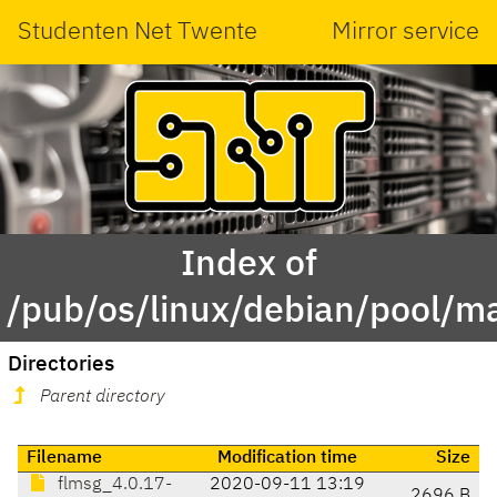
Studenten Net Twente
Mirror service
Index of
/pub/os/linux/debian/pool/ma
Directories
Parent directory
Filename
Modification time
Size
flmsg_4.0.17-
2020-09-11 13:19
2696 B