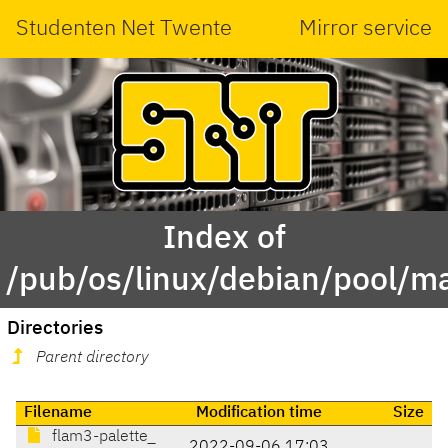
Studenten Net Twente
Mirror service
Index of
/pub/os/linux/debian/pool/ma
Directories
Parent directory
Filename
Modification time
Size
flam3-palette_
2022-09-06 17:03