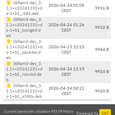
libflam3-dev_3.
2026-04-24 01:00
1.1+v20241231+d
9916 B
CEST
s-1+b1_i386.deb
libflam3-dev_3.
1.1+v20241231+d
2026-04-24 01:26
9932 B
s-1+b1_loong64.d
CEST
eb
libflam3-dev_3.
1.1+v20241231+d
2026-04-23 22:15
9944 B
s-1+b1_ppc64el.d
CEST
eb
libflam3-dev_3.
1.1+v20241231+d
2026-04-24 12:19
9924 B
s-1+b1_riscv64.de
CEST
b
libflam3-dev_3.
2026-04-24 04:22
1.1+v20241231+d
9920 B
CEST
s-1+b1_s390x.deb
Current bandwidth utilization 933.59 Mbit/s
Powered by
SNT