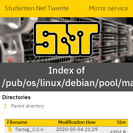
Studenten Net Twente
Mirror service
Index of
/pub/os/linux/debian/pool/ma
Directories
Parent directory
Filename
Modification time
Size
flactag_2.0.4-
2020-05-04 21:29
4304 B