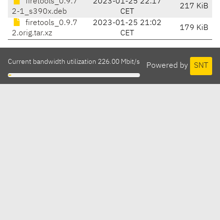
firetools_0.9.7
2023-01-25 22:17
217 KiB
2-1_s390x.deb
CET
firetools_0.9.7
2023-01-25 21:02
179 KiB
2.orig.tar.xz
CET
Current bandwidth utilization 226.00 Mbit/s
Powered by
SNT