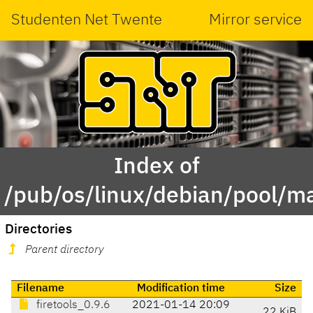
Studenten Net Twente
Mirror service
Index of
/pub/os/linux/debian/pool/mai
Directories
Parent directory
Filename
Modification time
Size
firetools_0.9.6
2021-01-14 20:09
22 KiB