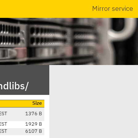
Mirror service
ndlibs/
Size
EST
1376 B
EST
1929 B
EST
6107 B