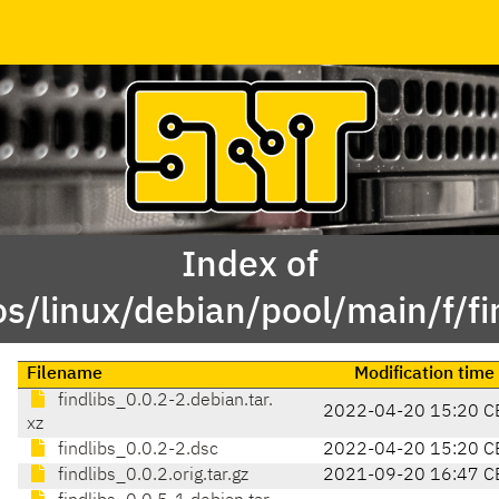
Index of
s/linux/debian/pool/main/f/fi
Filename
Modification time
findlibs_0.0.2-2.debian.tar.
2022-04-20 15:20 C
xz
findlibs_0.0.2-2.dsc
2022-04-20 15:20 C
findlibs_0.0.2.orig.tar.gz
2021-09-20 16:47 C