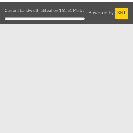
Current bandwidth utilization 161.51 Mbit/s
Powered by
SNT