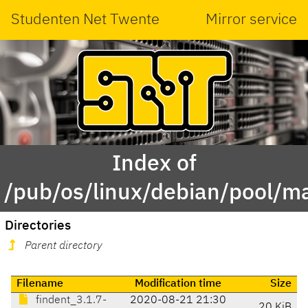
Studenten Net Twente
Mirror service
Index of
/pub/os/linux/debian/pool/ma
Directories
Parent directory
Filename
Modification time
Size
findent_3.1.7-
2020-08-21 21:30
20 KiB