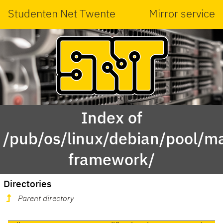
Studenten Net Twente
Mirror service
Index of
/pub/os/linux/debian/pool/mai
framework/
Directories
Parent directory