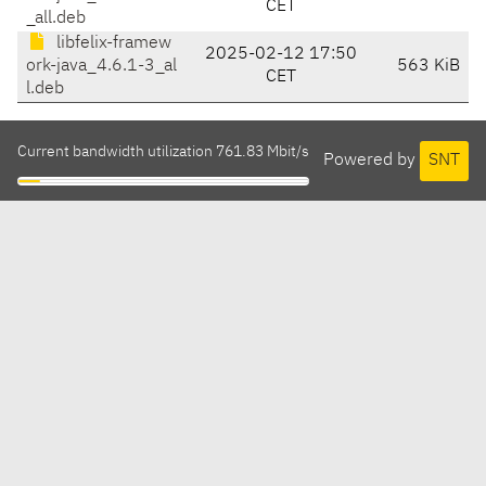
CET
_all.deb
libfelix-framew
2025-02-12 17:50
ork-java_4.6.1-3_al
563 KiB
CET
l.deb
Current bandwidth utilization 761.83 Mbit/s
Powered by
SNT