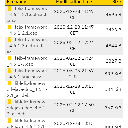
Filename
Modification time
Size
felix-framework
2020-12-28 11:47
_4.6.1-2.1.debian.t
4896 B
CET
ar.xz
felix-framework
2020-12-28 11:47
2423 B
_4.6.1-2.1.dsc
CET
felix-framework
2025-02-12 17:24
_4.6.1-3.debian.tar.
4844 B
CET
xz
felix-framework
2025-02-12 17:24
2327 B
_4.6.1-3.dsc
CET
felix-framework
2015-05-05 21:57
309 KiB
_4.6.1.orig.tar.xz
CEST
libfelix-framew
2020-12-28 13:13
ork-java-doc_4.6.1-
534 KiB
CET
2.1_all.deb
libfelix-framew
2025-02-12 17:50
ork-java-doc_4.6.1-
367 KiB
CET
3_all.deb
libfelix-framew
2020-12-28 13:13
ork-java_4.6.1-2.1
556 KiB