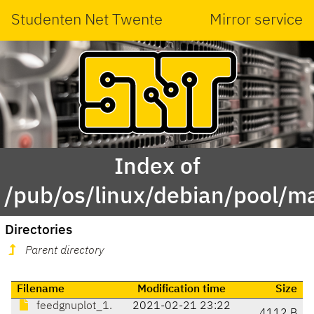
Studenten Net Twente
Mirror service
Index of
/pub/os/linux/debian/pool/ma
Directories
Parent directory
Filename
Modification time
Size
feedgnuplot_1.
2021-02-21 23:22
4112 B