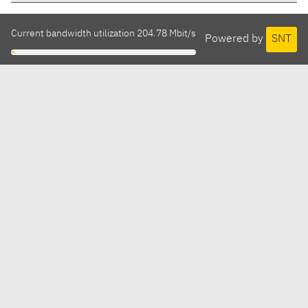
Current bandwidth utilization 204.78 Mbit/s
Powered by
SNT