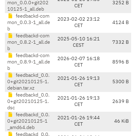
mon_0.0.0+git202
3252 B
CET
10125-1_all.deb
feedbackd-com
2023-02-02 23:12
mon_0.0.3-1_all.de
4124 B
CET
b
feedbackd-com
2025-05-10 16:21
mon_0.8.2-1_all.de
7332 B
CEST
b
feedbackd-com
2026-02-07 16:18
mon_0.8.9-1_all.de
8596 B
CET
b
feedbackd_0.0.
2021-01-26 19:13
0+git20210125-1.
5300 B
CET
debian.tar.xz
feedbackd_0.0.
2021-01-26 19:13
0+git20210125-1.
2639 B
CET
dsc
feedbackd_0.0.
2021-01-26 19:44
0+git20210125-1
46 KiB
CET
_amd64.deb
feedbackd_0.0.