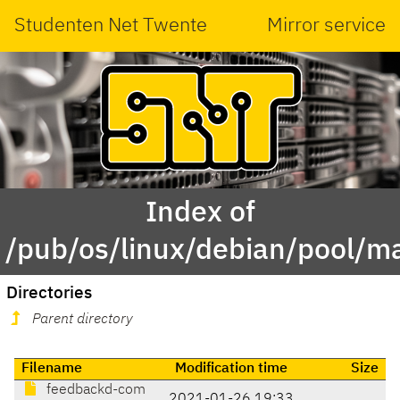
Studenten Net Twente
Mirror service
Index of
/pub/os/linux/debian/pool/m
Directories
Parent directory
Filename
Modification time
Size
feedbackd-com
2021-01-26 19:33