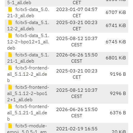
5-1_all.deb
CET
fcitx5-data_5.0.
2023-01-07 04:57
6707 KiB
21-3_all.deb
CET
fcitx5-data_5.1.
2025-03-21 00:23
6741 KiB
12-2_all.deb
CET
fcitx5-data_5.1.
2025-08-12 10:37
12-2~bpo12+1_all.
6745 KiB
CEST
deb
fcitx5-data_5.1.
2026-06-26 15:50
6801 KiB
21-1_all.deb
CEST
fcitx5-frontend-
2025-03-21 00:23
all_5.1.12-2_all.de
9196 B
CET
b
fcitx5-frontend-
2025-08-12 10:37
all_5.1.12-2~bpo1
9296 B
CEST
2+1_all.deb
fcitx5-frontend-
2026-06-26 15:50
all_5.1.21-1_all.de
6376 B
CEST
b
fcitx5-module-
2021-02-19 16:55
emoji_5.0.5-1_am
20 KiB