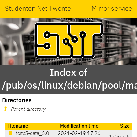
Studenten Net Twente
Mirror service
Index of
/pub/os/linux/debian/pool/mai
Directories
Parent directory
Filename
Modification time
Size
fcitx5-data_5.0.
2021-02-19 17:26
1356 KiB