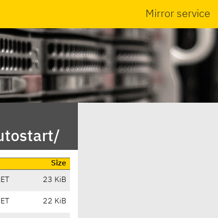
Mirror service
tostart/
Size
CET
23 KiB
CET
22 KiB