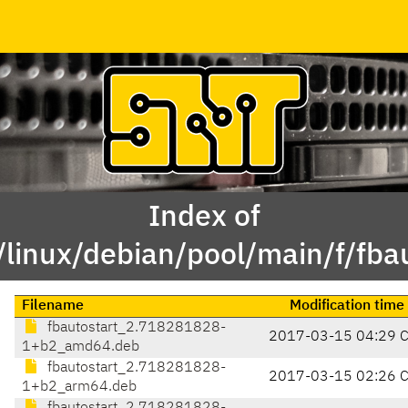
Index of
/linux/debian/pool/main/f/fbau
Filename
Modification time
fbautostart_2.718281828-
2017-03-15 04:29 
1+b2_amd64.deb
fbautostart_2.718281828-
2017-03-15 02:26 
1+b2_arm64.deb