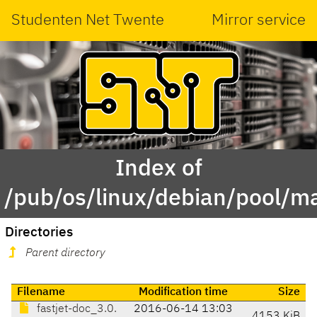
Studenten Net Twente
Mirror service
Index of
/pub/os/linux/debian/pool/mai
Directories
Parent directory
Filename
Modification time
Size
fastjet-doc_3.0.
2016-06-14 13:03
4153 KiB