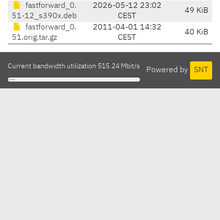
fastforward_0.
2026-05-12 23:02
49 KiB
51-12_s390x.deb
CEST
fastforward_0.
2011-04-01 14:32
40 KiB
51.orig.tar.gz
CEST
Current bandwidth utilization 515.24 Mbit/s
Powered by
SNT