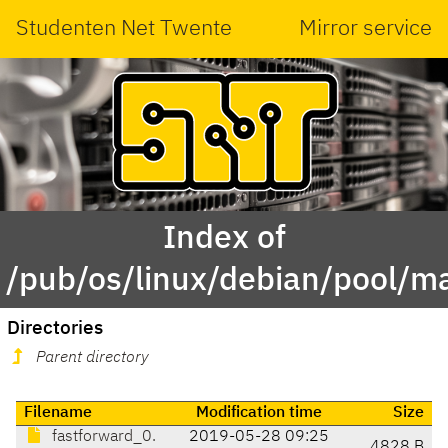
Studenten Net Twente
Mirror service
Index of
/pub/os/linux/debian/pool/ma
Directories
Parent directory
Filename
Modification time
Size
fastforward_0.
2019-05-28 09:25
4828 B