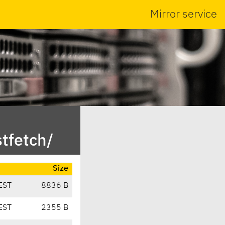
Mirror service
tfetch/
Size
EST
8836 B
EST
2355 B