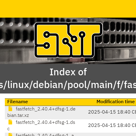
Index of
s/linux/debian/pool/main/f/fas
Filename
Modification time
fastfetch_2.40.4+dfsg-1.de
2025-04-15 18:40 C
bian.tar.xz
fastfetch_2.40.4+dfsg-1.ds
2025-04-15 18:40 C
c