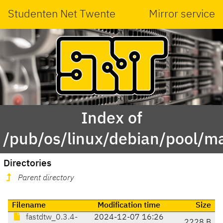
Studenten Net Twente
Mirror service
Index of
/pub/os/linux/debian/pool/ma
Directories
Parent directory
Filename
Modification time
Size
fastdtw_0.3.4-
2024-12-07 16:26
2228 B