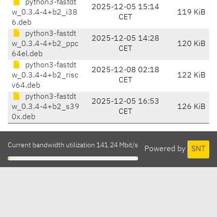
python3-fastdt
2025-12-05 15:14
w_0.3.4-4+b2_i38
119 KiB
CET
6.deb
python3-fastdt
2025-12-05 14:28
w_0.3.4-4+b2_ppc
120 KiB
CET
64el.deb
python3-fastdt
2025-12-08 02:18
w_0.3.4-4+b2_risc
122 KiB
CET
v64.deb
python3-fastdt
2025-12-05 16:53
w_0.3.4-4+b2_s39
126 KiB
CET
0x.deb
Current bandwidth utilization 141.24 Mbit/s
Powered by
SNT