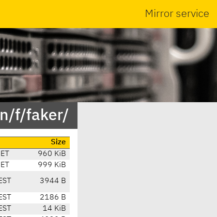
Mirror service
n/f/faker/
Size
CET
960 KiB
CET
999 KiB
EST
3944 B
EST
2186 B
EST
14 KiB