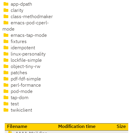
app-dpath
clarity
class-methodmaker
emacs-pod-cperl-
mode
emacs-tap-mode
fixtures
idempotent
linux-personality
lockfile-simple
object-tiny-rw
patches
pdf-fdf-simple
perl-formance
pod-mode
tap-dom
test
twikiclient
Filename
Modification time
Size