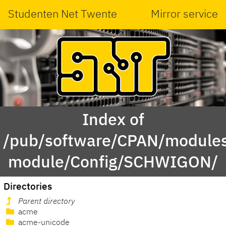
Studenten Net Twente
Mirror service
Index of
/pub/software/CPAN/modules
module/Config/SCHWIGON/
Directories
Parent directory
acme
acme-unicode