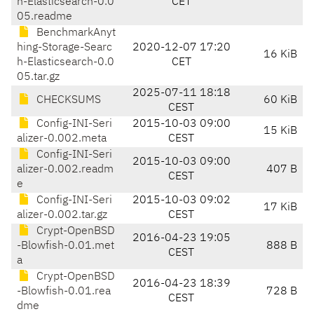
h-Elasticsearch-0.0
CET
05.readme
BenchmarkAnyt
hing-Storage-Searc
2020-12-07 17:20
16 KiB
h-Elasticsearch-0.0
CET
05.tar.gz
2025-07-11 18:18
CHECKSUMS
60 KiB
CEST
Config-INI-Seri
2015-10-03 09:00
15 KiB
alizer-0.002.meta
CEST
Config-INI-Seri
2015-10-03 09:00
alizer-0.002.readm
407 B
CEST
e
Config-INI-Seri
2015-10-03 09:02
17 KiB
alizer-0.002.tar.gz
CEST
Crypt-OpenBSD
2016-04-23 19:05
-Blowfish-0.01.met
888 B
CEST
a
Crypt-OpenBSD
2016-04-23 18:39
-Blowfish-0.01.rea
728 B
CEST
dme