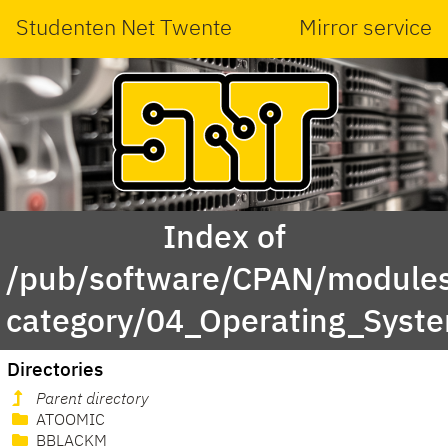
Studenten Net Twente
Mirror service
Index of
/pub/software/CPAN/modules
category/04_Operating_Syste
Directories
Parent directory
ATOOMIC
BBLACKM