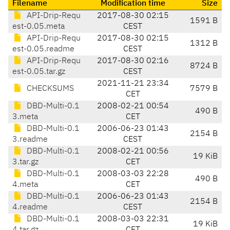
Filename
Modification time
Size
API-Drip-Requ
2017-08-30 02:15
1591 B
est-0.05.meta
CEST
API-Drip-Requ
2017-08-30 02:15
1312 B
est-0.05.readme
CEST
API-Drip-Requ
2017-08-30 02:16
8724 B
est-0.05.tar.gz
CEST
2021-11-21 23:34
CHECKSUMS
7579 B
CET
DBD-Multi-0.1
2008-02-21 00:54
490 B
3.meta
CET
DBD-Multi-0.1
2006-06-23 01:43
2154 B
3.readme
CEST
DBD-Multi-0.1
2008-02-21 00:56
19 KiB
3.tar.gz
CET
DBD-Multi-0.1
2008-03-03 22:28
490 B
4.meta
CET
DBD-Multi-0.1
2006-06-23 01:43
2154 B
4.readme
CEST
DBD-Multi-0.1
2008-03-03 22:31
19 KiB