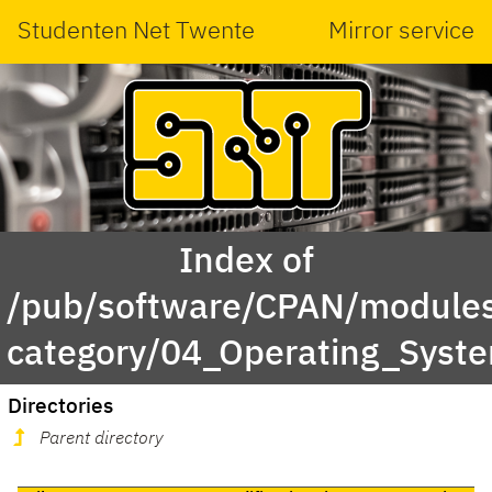
Studenten Net Twente
Mirror service
Index of
/pub/software/CPAN/modules
category/04_Operating_Syst
Directories
Parent directory